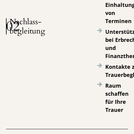
Einhaltun
von
Nachlass­
02
Terminen
begleitung
Unterstüt
bei Erbrec
und
Finanzth
Kontakte 
Trauerbegl
Raum
schaffen
für Ihre
Trauer