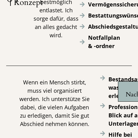
Konzept
bestmöglich
Vermögenssicher
entlastet. Ich
Bestattungswüns
sorge dafür, dass
Abschiedsgestalt
an alles gedacht
wird.
Notfallplan
& -ordner
Bestandsa
Wenn ein Mensch stirbt,
was wann 
muss viel organisiert
Nach
erledigen 
werden. Ich unterstütze Sie
Profession
dabei, die vielen Aufgaben
Blick auf a
zu erledigen, damit Sie gut
Unterlage
Abschied nehmen können.
Hilfe bei