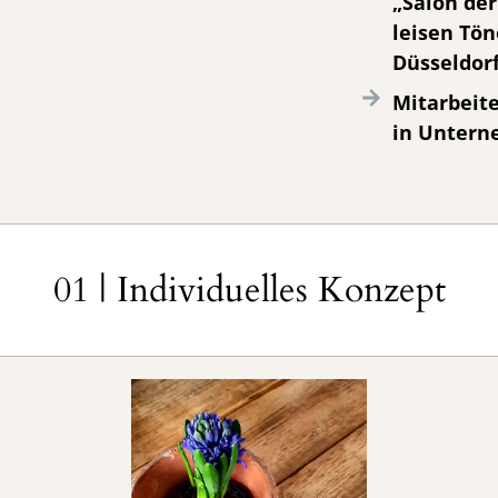
„Salon der
leisen Tön
Düsseldor
Mitarbeit
in Unter
01 | Individuelles Konzept