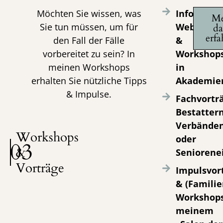
Möchten Sie wissen, was
Info-
Me
Sie tun müssen, um für
Webinare
da
erfa
den Fall der Fälle
&
vorbereitet zu sein? In
Workshop
meinen Workshops
in
erhalten Sie nützliche Tipps
Akademie
& Impulse.
Fachvorträ
Bestattern
Verbänden
Workshops
oder
03
&
Seniorene
Vorträge
Impulsvor
& (Familie
Workshops
meinem