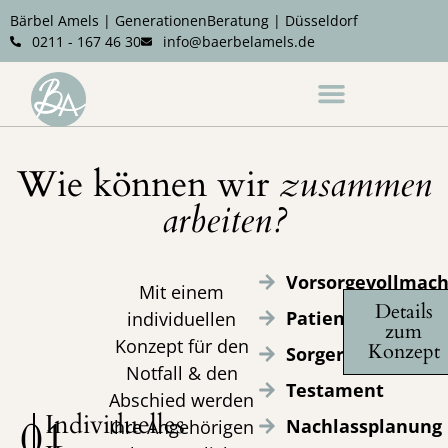
Bärbel Amels | GenerationenBeratung | Düsseldorf
0211 - 167 46 30
info@baerbelamels.de
Wie können wir
zusammen
arbeiten?
Vorsorgevollmach
Mit einem
Details
Patientenverfügu
individuellen
zum
Konzept für den
Konzept
Sorgerechtsverfü
Notfall & den
Testament
Abschied werden
Individuelles
01
Nachlassplanung
Ihre Angehörigen