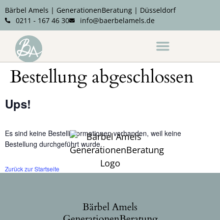
Bärbel Amels | GenerationenBeratung | Düsseldorf
0211 - 167 46 30
info@baerbelamels.de
Notfall- und Abschiedsplanung
Bestellung abgeschlossen
Ups!
Es sind keine Bestellinformationen vorhanden, weil keine
Bestellung durchgeführt wurde.
Zurück zur Startseite
Bärbel Amels
GenerationenBeratung