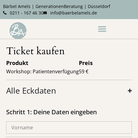
Bärbel Amels | GenerationenBeratung | Düsseldorf
0211 - 167 46 30
info@baerbelamels.de
Notfall- und Abschiedsplanung
Ticket kaufen
Produkt
Preis
Workshop: Patientenverfügung
59 €
Alle Eckdaten
Schritt 1: Deine Daten eingeben